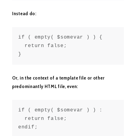
Instead do:
if ( empty( $somevar ) ) {

  return false;

}
Or, in the context of a template file or other
predominantly HTML file, even:
if ( empty( $somevar ) ) :

  return false;

endif;