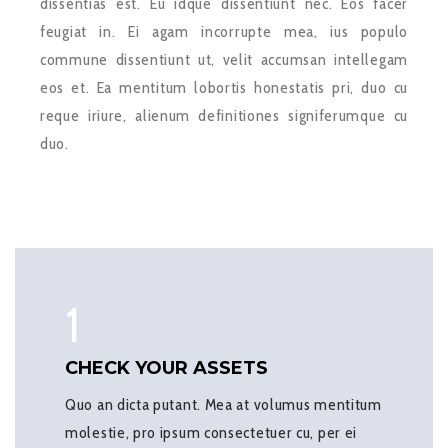
dissentias est. Eu idque dissentiunt nec. Eos facer
feugiat in. Ei agam incorrupte mea, ius populo
commune dissentiunt ut, velit accumsan intellegam
eos et. Ea mentitum lobortis honestatis pri, duo cu
reque iriure, alienum definitiones signiferumque cu
duo.
1
CHECK YOUR ASSETS
Quo an dicta putant. Mea at volumus mentitum
molestie, pro ipsum consectetuer cu, per ei