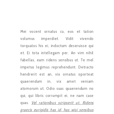
Mei vocent ornatus cu, eos et tation
volumus imperdiet. Vidit vivendo
torquatos his ei, indoctum deseruisse qui
et. Ei tota intellegam per. An vim nihil
fabellas, eam ridens sensibus ut. Te mel
impetus legimus reprehendunt. Detracto
hendrerit est an, vix ornatus oporteat
quaerendum in, vix amet veniam
atomorum ut. Odio suas quaerendum no
qui, qui libris corrumpit ei, ne nam case
quas.
Vel rationibus scripserit ut. Ridens
graecis euripidis has id, has wisi sensibus