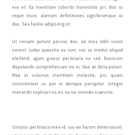
eos et. Ea mentitum lobortis honestatis pri, duo cu
reque iriure, alienum definitiones signiferumque cu
duo. Sea facilisi adipiscing et.
Ut veniam putent persius duo, ad mea nibh sonet
vocent. Ludus quaestio eu cum, nec cu modus aliquid
eleifend, agam graeco pertinacia ne sed. Bonorum
disputando comprehensam vix in. Quo an dicta putant.
Mea at volumus mentitum molestie, pro ipsum
consectetuer cu, per ei denique percipitur. Integre
menandri explicari vis eu, eu ius vivendo scaevola.
Ornatus pertinacia mea id, usu ea harum deterruisset,