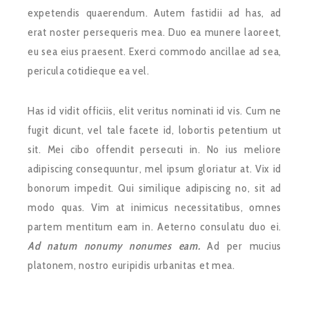
expetendis quaerendum. Autem fastidii ad has, ad
erat noster persequeris mea. Duo ea munere laoreet,
eu sea eius praesent. Exerci commodo ancillae ad sea,
pericula cotidieque ea vel.
Has id vidit officiis, elit veritus nominati id vis. Cum ne
fugit dicunt, vel tale facete id, lobortis petentium ut
sit. Mei cibo offendit persecuti in. No ius meliore
adipiscing consequuntur, mel ipsum gloriatur at. Vix id
bonorum impedit. Qui similique adipiscing no, sit ad
modo quas. Vim at inimicus necessitatibus, omnes
partem mentitum eam in. Aeterno consulatu duo ei.
Ad natum nonumy nonumes eam.
Ad per mucius
platonem, nostro euripidis urbanitas et mea.