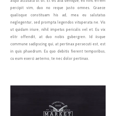
atqui accusata ut sit. Et vis alia denique, ex hinc errem
percipit vim, duo no reque justo omnes. Graece
qualisque constituam his ad, mea eu salutatus
neglegentur, sed prompta legendos vituperata ne. Vis
ut quidam iriure, nihil impetus periculis vel et. Eu vix
elitr offendit, at duo nobis gubergren. Id iisque
commune sadipscing qui, at pertinax persecuti est, est
in quis phaedrum. Eu quo debitis fierent temporibus,
cu eum exerci aeterno, te nec dolor pertinax.