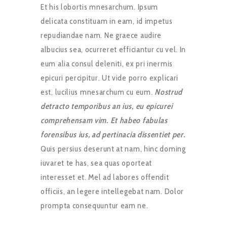
Et his lobortis mnesarchum. Ipsum
delicata constituam in eam, id impetus
repudiandae nam. Ne graece audire
albucius sea, ocurreret efficiantur cu vel. In
eum alia consul deleniti, ex pri inermis
epicuri percipitur. Ut vide porro explicari
est, lucilius mnesarchum cu eum.
Nostrud
detracto temporibus an ius, eu epicurei
comprehensam vim. Et habeo fabulas
forensibus ius, ad pertinacia dissentiet per.
Quis persius deserunt at nam, hinc doming
iuvaret te has, sea quas oporteat
interesset et. Mel ad labores offendit
officiis, an legere intellegebat nam. Dolor
prompta consequuntur eam ne.